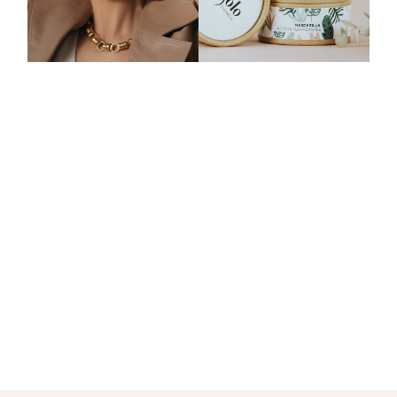
IG
FB
LI