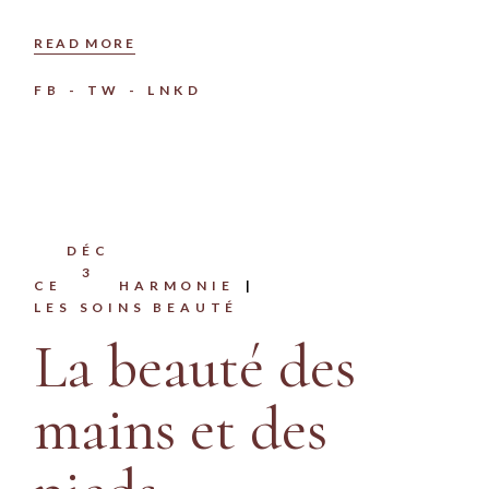
READ MORE
FB
TW
LNKD
DÉC
3
CENTREHARMONIE
LES SOINS BEAUTÉ
La beauté des
mains et des