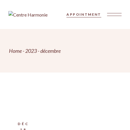
Skip
to
the
APPOINTMENT
content
Home
2023
décembre
DÉC
18