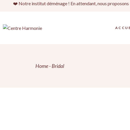
Skip
❤️ Notre institut déménage ! En attendant, nous proposons d
to
the
content
ACCUE
Home
Bridal
Natural
oller
Beauty
S
MAKE-UP