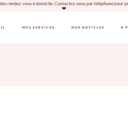
es rendez-vous à domicile. Contactez-nous par téléphone pour prof
❤️
IL
NOS SERVICES
NOS ARTICLES
A 
The Bride
MAKE-UP